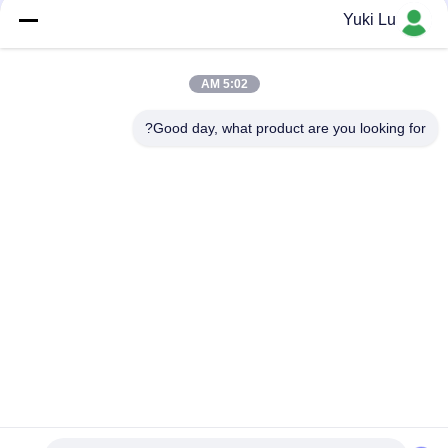
خدمات ساخت چه نکاتی را باید در نظر
Yuki Lu
بگیرند؟
5:02 AM
loading...
Good day, what product are you looking for?
دسته بندی های محبوب
همه
پناهگاه آلومينيومي
خدمات تولیدی
سیستم های ریلینگ 
دیوار آلومینیومی
آلومینیومی
هیت سینک آلومینیومی
محوطه آلومینیومی
پمپ مهر و موم 
7075 لوله آلومینیومی
مکانیکی