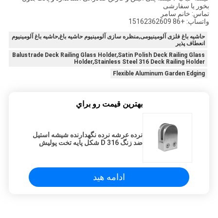
بخور یا سفارشی
تماس: خانم سامر
واتساپ: +86 15162362609
حاشیه باغ فلزی آلومینیومی,منظره سازی آلومینیوم حاشیه باغ,حاشیه باغ آلومینیوم
انعطاف پذیر
Balustrade Deck Railing Glass Holder,Satin Polish Deck Railing Glass
Holder,Stainless Steel 316 Deck Railing Holder
Flexible Aluminum Garden Edging
بهترين قيمت رو براي
نرده عرشه نرده نگهدارنده شیشه استیل
ضد زنگ 316 D شکل پایه تخت پولیش
ساتن
ادامه هید