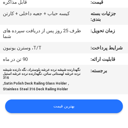
قیمت:
قابل مذاکره
کارخانه
جزئیات بسته
کیسه حباب + جعبه داخلی + کارتن
بندی:
کنترل
کیفیت
زمان تحویل:
ظرف 25 روز پس از دریافت سپرده های
شما
شرایط پرداخت:
T/T، وسترن یونیون
با
ما
قابلیت ارائه:
90 تن در ماه
تماس
برجسته:
نگهدارنده شیشه نرده عرشه بلوستراد، نگه دارنده شیشه
نرده عرشه لهستانی ساتن، نگهدارنده نرده عرشه استیل
بگیرید
316
,
,
Satin Polish Deck Railing Glass Holder
Stainless Steel 316 Deck Railing Holder
اخبار
بهترین قیمت
درخواست
نقل قول