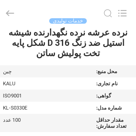
2026
KALU
INDUSTRY.
All
Rights
خدمات تولیدی
Reserved.
نرده عرشه نرده نگهدارنده شیشه
خانه
استیل ضد زنگ 316 D شکل پایه
محصولات
تخت پولیش ساتن
نمایش
محل منبع:
چین
VR
نام تجاری:
KALU
گواهی:
ISO9001
درباره
شماره مدل:
KL-S0330E
ما
مقدار حداقل
100 عدد
تعداد سفارش:
تور