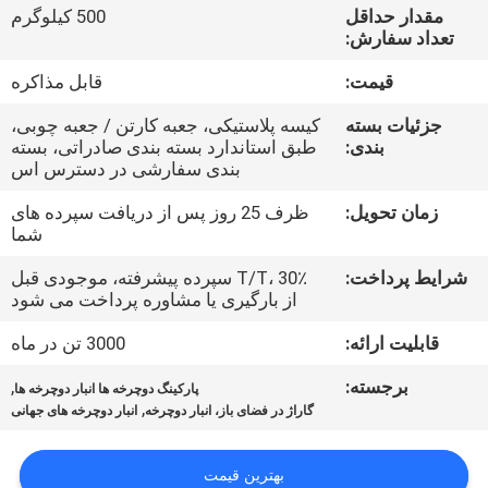
کارخانه
مقدار حداقل
500 کیلوگرم
تعداد سفارش:
کنترل
قیمت:
قابل مذاکره
کیفیت
جزئیات بسته
کیسه پلاستیکی، جعبه کارتن / جعبه چوبی،
بندی:
طبق استاندارد بسته بندی صادراتی، بسته
بندی سفارشی در دسترس اس
با
زمان تحویل:
ظرف 25 روز پس از دریافت سپرده های
ما
شما
تماس
شرایط پرداخت:
T/T، 30٪ سپرده پیشرفته، موجودی قبل
بگیرید
از بارگیری یا مشاوره پرداخت می شود
قابلیت ارائه:
3000 تن در ماه
اخبار
برجسته:
,
پارکینگ دوچرخه ها انبار دوچرخه ها
,
گاراژ در فضای باز، انبار دوچرخه
انبار دوچرخه های جهانی
درخواست
نقل قول
بهترین قیمت