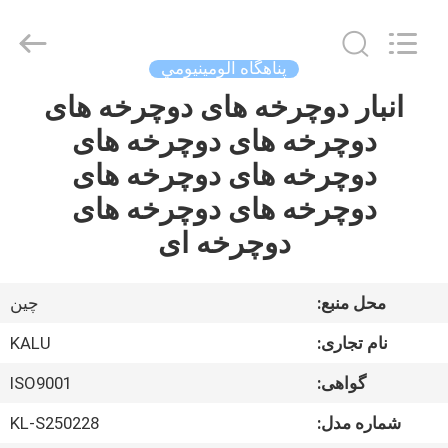
2026
KALU
INDUSTRY.
All
Rights
پناهگاه آلومينيومي
Reserved.
انبار دوچرخه های دوچرخه های
خانه
دوچرخه های دوچرخه های
محصولات
دوچرخه های دوچرخه های
دوچرخه های دوچرخه های
نمایش
دوچرخه ای
VR
محل منبع:
چین
درباره
نام تجاری:
KALU
ما
گواهی:
ISO9001
تور
شماره مدل:
KL-S250228