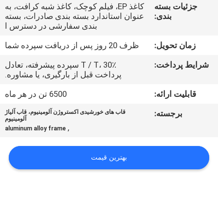
کارخانه
جزئیات بسته
کاغذ EP، فیلم کوچک، کاغذ شبه کرافت، به
بندی:
عنوان استاندارد بسته بندی صادرات، بسته
بندی سفارشی در دسترس ا
کنترل
زمان تحویل:
ظرف 20 روز پس از دریافت سپرده شما
کیفیت
شرایط پرداخت:
T / T، 30٪ سپرده پیشرفته، تعادل
پرداخت قبل از بارگیری، یا مشاوره.
با
قابلیت ارائه:
6500 تن در هر ماه
ما
برجسته:
قاب های خورشیدی اکستروژن آلومینیوم، قاب آلیاژ
تماس
آلومینیوم
,
aluminum alloy frame
بگیرید
بهترین قیمت
اخبار
درخواست
نقل قول