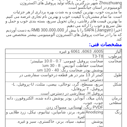
Zhouzhuang شهر بزرگترین پایگاه تولید پروفیل های اکستروژن
آلومینیوم در استان جیانگسو است.
ما مدیریت خوب، بهترین کیفیت و به شدت بهره برداری از هر جزئیات
است. ما تمام مشتریان با کیفیت خوب و بهترین نام تجاری عرضه می کنیم.
ما بهترین قیمت های رقابتی، زمان تحویل سریع، بسته بندی خوب و حمل و
نقل سریع و خوب را ارائه می دهیم.
اخیرا SAPA (Jiangyin) را با بیش از 300،000،000 RMB به دست آوردیم
که ما را در ساخت پروفیل های اکستروژن آلومینیومی بیشتر متخصص می
کند.
مشخصات فنی:
آلیاژ
6005، 6063، 6061 و غیره
مرطوب
T3-T8
ضخامت
ضخامت پروفیل عمومی: 0.7 - 10.0 میلیمتر؛
ضخامت حفاظت آنودیس: 8 - 30 um؛
پوشش پودر ضخامت رنگ: 40 - 120 um.
طول
کمتر از 13 متر در هر قطعه
درخواست سفارشی در
دسترس است
شکل
مربع، مسطح، گرد، توخالی، بیضی، مثلث، U-پروفیل، L-
پروفیل، T-پروفایل،
پروفیل H، سفارشی در دسترس است.
درمان
پایان میلاد، آنودایز، پودر پوشش داده شده، الکتروفورز، دانه
سطحی
چوب، چوب،
PVDF رنگ، لهستانی، مسواک زدن.
رنگ
Anodizing
نقره، برنز، شامپاین، تیتانیوم، نیکل، زرد طلایی و
غیره
پوشش
سفید، سیاه، برنز، خاکستری، سبز و غیره.
پودر