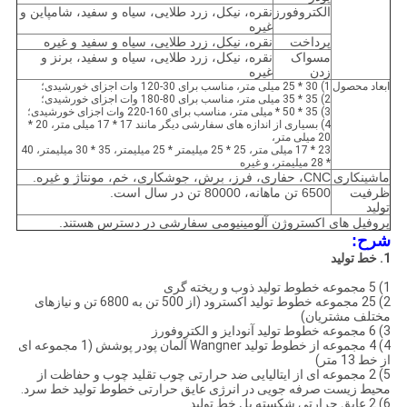
الکتروفورز
نقره، نیکل، زرد طلایی، سیاه و سفید، شامپاین و
غیره
پرداخت
نقره، نیکل، زرد طلایی، سیاه و سفید و غیره
مسواک
نقره، نیکل، زرد طلایی، سیاه و سفید، برنز و
زدن
غیره
ابعاد محصول
1) 30 * 25 میلی متر، مناسب برای 30-120 وات اجزای خورشیدی؛
2) 35 * 35 میلی متر، مناسب برای 80-180 وات اجزای خورشیدی؛
3) 35 * 50 * میلی متر، مناسب برای 160-220 وات اجزای خورشیدی؛
4) بسیاری از اندازه های سفارشی دیگر مانند 17 * 17 میلی متر، 20 *
20 میلی متر،
23 * 17 میلی متر، 25 * 25 میلیمتر * 25 میلیمتر، 35 * 30 میلیمتر، 40
* 28 میلیمتر، و غیره
ماشینکاری
CNC، حفاری، فرز، برش، جوشکاری، خم، مونتاژ و غیره.
ظرفیت
6500 تن ماهانه، 80000 تن در سال است.
تولید
پروفیل های اکستروژن آلومینیومی سفارشی در دسترس هستند.
شرح:
1. خط تولید
1) 5 مجموعه خطوط تولید ذوب و ریخته گری
2) 25 مجموعه خطوط تولید اکسترود (از 500 تن به 6800 تن و نیازهای
مختلف مشتریان)
3) 6 مجموعه خطوط تولید آنودایز و الکتروفورز
4) 4 مجموعه از خطوط تولید Wangner آلمان پودر پوشش (1 مجموعه ای
از خط 13 متر)
5) 2 مجموعه ای از ایتالیایی ضد حرارتی چوب تقلید چوب و حفاظت از
محیط زیست صرفه جویی در انرژی عایق حرارتی خطوط تولید خط سرد.
6) 2 عایق حرارتی شکسته پل خط تولید