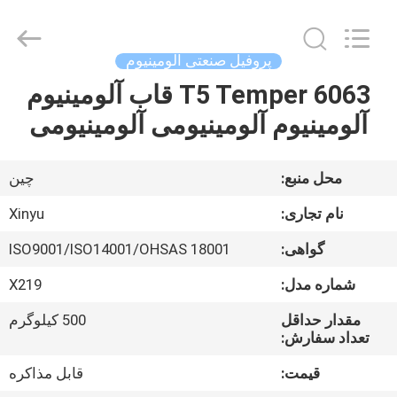
2026
KALU
INDUSTRY.
All
Rights
پروفیل صنعتی آلومینیوم
Reserved.
6063 T5 Temper قاب آلومینیوم
خانه
آلومینیوم آلومینیومی آلومینیومی
محصولات
محل منبع:
چین
نمایش
نام تجاری:
Xinyu
VR
گواهی:
ISO9001/ISO14001/OHSAS 18001
شماره مدل:
X219
درباره
ما
مقدار حداقل
500 کیلوگرم
تعداد سفارش:
قیمت:
قابل مذاکره
تور