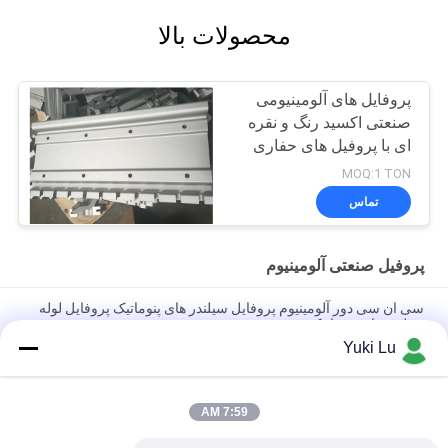
محصولات بالا
پروفایل های آلومینیومی
صنعتی اکسید رنگ و نقره
ای با پروفیل های حفاری
CNC
MOQ:1 TON
تماس
پروفیل صنعتی آلومینیوم
سی ان سی دور آلومینیوم پروفایل سیلندر های پنوماتیک پروفایل لوله
سیلندر های پنوماتیک
Yuki Lu
پروفیل های اکستروژن آلومینیومی با کیفیت بالا مربع شکل برای درها/
پنجره ها
7:59 AM
CNC مشکی آلومینیوم تراشکاری و فرز قطعات فلزی لوله ماشینکاری
سفارشی آلومینیوم cnc