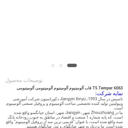
نقشه
سایت
PRIVACY
POLICY
توضیحات محصول
6063 T5 Temper قاب آلومینیوم آلومینیوم آلومینیومی آلومینیومی
نمایه شرکت:
تاسیس در سال 1993، Jiangyin Xinyu دکوراسیون شرکت آموزشی
ویبولیتین تولید کننده تخصصی ساخت آلومینیوم و پروفیل صنعتی آلومینیوم
است.
ما در Zhouzhuang شهر، Jiangyin شهر، استان جیانگسو واقع شده
است، که پایه شماره 1 صنعت و اقتصاد در مناطق به جنوب رودخانه یانگ
تسه واقع شده است، با عنوان "قدیمی ترین سد از پروفیل آلومینیوم" واقع
شده است. ما نزدیک به شهر شانگهای و بندر شانگهای هستیم.