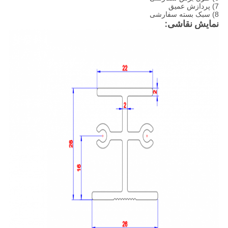
7) پردازش عمیق
8) سبک بسته سفارشی
نمایش نقاشی: