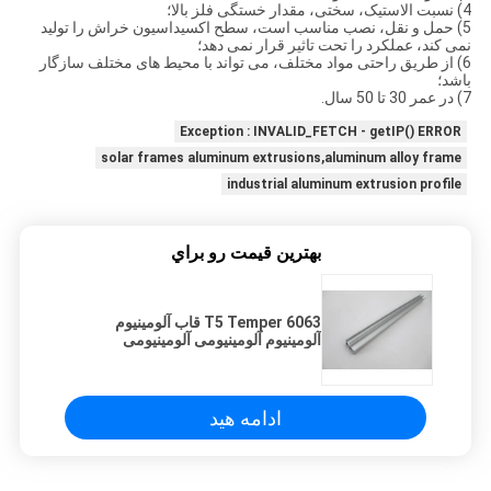
4) نسبت الاستیک، سختی، مقدار خستگی فلز بالا؛
5) حمل و نقل، نصب مناسب است، سطح اکسیداسیون خراش را تولید
نمی کند، عملکرد را تحت تاثیر قرار نمی دهد؛
6) از طریق راحتی مواد مختلف، می تواند با محیط های مختلف سازگار
باشد؛
7) در عمر 30 تا 50 سال.
Exception : INVALID_FETCH - getIP() ERROR
solar frames aluminum extrusions,aluminum alloy frame
industrial aluminum extrusion profile
بهترين قيمت رو براي
6063 T5 Temper قاب آلومینیوم
آلومینیوم آلومینیومی آلومینیومی
ادامه هید