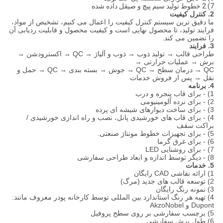
7) 2 خطوط تولید سیم پیچ و صیقل داده شده
2. کنترل کیفیت
ما دقیق ترین سیستم کنترل کیفیت را اعمال می کنیم، تشخیص از مواد،
فرایند تولید، تا محصول نهایی است و کیفیت محصول و قابلیت ردیابی آن
را تضمین می کند.
3. فرایند
طراحی قالب → تولید ذوب → ذوب و آلیاژ → QC → اکسترودشن →
برش → عملیات حرارتی →
QC → درمان سطح → QC → جوش → بسته بندی → QC → حمل و
نقل → پس از فروش خدمات
4. برنامه
1) - برای قاب پنجره و درب
2) - برای نرده آلومینیومی
3) - برای ساخت دیوارهای شیشه ای پرده
4) - برای قاب های خورشیدی پانل، نصب و راه اندازی خورشیدی /
براکت سقف
5) - برای تجهیزات خطوط مونتاژ صنعتی.
6) - برای غرق گرما
7) - برای روشنایی LED
8) - دیگر توسط اندازه و ابعاد طراحی سفارشی
5. خدمات
1) ارائه نقاشی CAD رایگان
2) توسعه قالب های جدید (مرگ)
3) نمونه رنگ رایگان
4) تهیه هر رنگ استاندارد بین المللی توسط کارخانه پودر معروف مانند:
Dupont و AkzoNobel
5) برچسب سفارشی بر روی سطح پروفیل
6) طول برش سفارشی