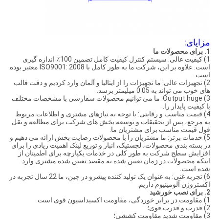
مزایای:
1. برای محصولات ما
1) کیفیت عالی: سیستم کنترل کیفیت کامل تضمین 100٪ اندازه گیری
است. علاوه بر این، شرکت ما به طور کامل با ISO9001: 2008 معتبر بوده
است.
2) تجهیزات عالی: ما تجهیزات را از ایتالیا و آلمان وارد کردیم و دقت قالب
های خوب می تواند به 0.05 میلیمتر برسد.
3) Output huge: ما می توانیم محصولات سفارشی با مشخصات مختلف
با کیفیت پایدار را.
4) قیمت مناسب و رقابتی: با توجه به نیازهای مشتری و اطلاعات مربوط
به مرجع، پس از تحقیقات و توسعه بخش های شرکت برای مطالعه و نقل
قول قیمت مناسب برای مشتریان ما.
5) خدمات برتر: ما مشتریان را با محصولات رضایت بخش ارائه می دهیم و
در بسته بندی محصولات، لجستیک، انبار و توزیع لینک اهمیت زیادی را برای
افزایش سطح شرکت به طور کلی در خدمات یکپارچه برای اطمینان از
اینکه محصولات در زمان تعیین شده به مقصد تعیین شده مشتری وارد
شده است.
6) تجربه غنی: به عنوان یک تولید کننده پیشرو در چین، ما 22 سال تجربه در
اکستروژن آلومینیوم داریم.
2. برای نصب خورشید
1) مقاومت در برابر خوردگی، مقاومت اکسیداسیون قوی است.
2) قدرت و قدرت قوی؛
3) مقاومت شدید مقاومت کششی؛