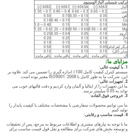
ترکیب شیمیایی آلیاژ آلومینیوم
آلیاژ
6063 (٪)
6063A (٪)
6061 (٪)
6082 (٪)
سی
0.2 ~ 0.60
0.3 ~ 0.60
0.4 ~ 0.80
0.7 ~ 1.30
آهن
0.35
0.15 ~ 0.35
0.70
0.50
0.10
0.15 ~ 0.40
0.10
0.10
Cu
0.40 ~ 1.0
0.15
0.15
0.10
Mn
0.6 ~ 1.20
0.80 ~ 1.20
0.60 ~ 0.90
0.45 ~ 0.90
Mg
کروم
0.10
0.05
0.04 ~ 0.35
0.25
0.20
0.25
0.15
0.10
Zn
0.10
0.15
0.10
0.10
Ti
دیگر (هرکدام)
0.05
0.05
0.05
0.50
سایر (کل)
0.15
0.15
0.15
0.15
آل
باقی مانده
باقی مانده
باقی مانده
باقی مانده
مزایای ما:
1. با کیفیت عالی:
سیستم کنترل کیفیت کامل 100٪ اندازه گیری را تضمین می کند. علاوه بر
این، شرکت ما به طور کامل با ISO9001: 2008 معتبر بوده است.
2. تجهیزات عالی:
ما این تجهیزات را از ایتالیا و آلمان وارد کردیم و دقت قالبهای خوب می
تواند به 0.05 میلیمتر برسد.
3. خروجی فوق العاده:
ما می توانیم محصولات سفارشی با مشخصات مختلف با کیفیت پایدار را
تولید کنیم.
4. قیمت مناسب و رقابتی:
ما با توجه به نیازهای مشتری و اطلاعات مربوط به مرجع، پس از تحقیقات
و توسعه بخش های شرکت برای مطالعه و نقل قول قیمت مناسب برای