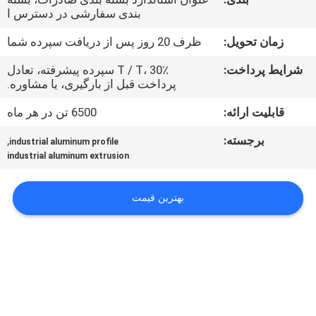
کارخانه
بندی سفارشی در دسترس ا
زمان تحویل:
ظرف 20 روز پس از دریافت سپرده شما
کنترل
شرایط پرداخت:
T / T، 30٪ سپرده پیشرفته، تعادل
کیفیت
پرداخت قبل از بارگیری، یا مشاوره.
قابلیت ارائه:
6500 تن در هر ماه
با
برجسته:
,
industrial aluminum profile
ما
industrial aluminum extrusion
تماس
بگیرید
بهترین قیمت
اخبار
درخواست
نقل قول