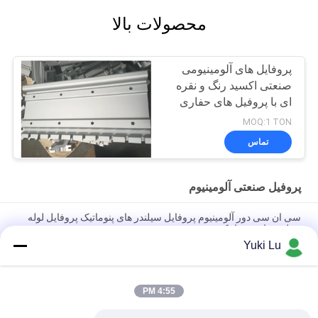
محصولات بالا
پروفایل های آلومینیومی
صنعتی اکسید رنگ و نقره
ای با پروفیل های حفاری
CNC
MOQ:1 TON
تماس
پروفیل صنعتی آلومینیوم
سی ان سی دور آلومینیوم پروفایل سیلندر های پنوماتیک پروفایل لوله
سیلندر های پنوماتیک
Yuki Lu
پروفیل های اکستروژن آلومینیومی با کیفیت بالا مربع شکل برای درها/
پنجره ها
4:55 PM
CNC مشکی آلومینیوم تراشکاری و فرز قطعات فلزی لوله ماشینکاری
سفارشی آلومینیوم cnc