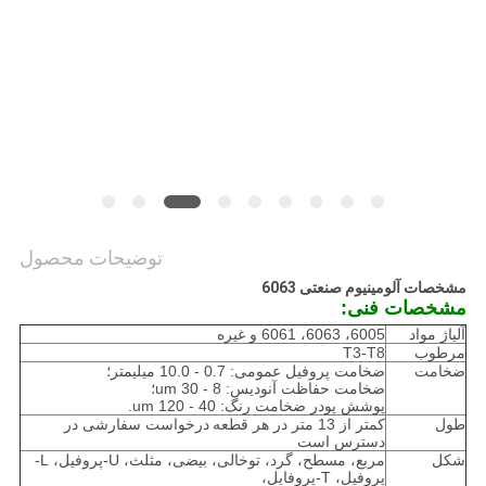
نقشه
سایت
PRIVACY
POLICY
توضیحات محصول
مشخصات آلومینیوم صنعتی 6063
مشخصات فنی:
آلیاژ مواد
6005، 6063، 6061 و غیره
مرطوب
T3-T8
ضخامت
ضخامت پروفیل عمومی: 0.7 - 10.0 میلیمتر؛
ضخامت حفاظت آنودیس: 8 - 30 um؛
پوشش پودر ضخامت رنگ: 40 - 120 um.
طول
کمتر از 13 متر در هر قطعه
درخواست سفارشی در
دسترس است
شکل
مربع، مسطح، گرد، توخالی، بیضی، مثلث، U-پروفیل، L-
پروفیل، T-پروفایل،