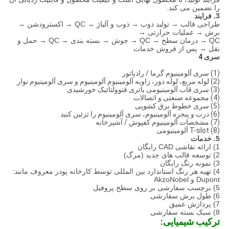
را تضمین می کند.
3. فرایند
طراحی قالب → تولید ذوب → ذوب و آلیاژ → QC → اکسترودشن →
برش → عملیات حرارتی →
QC → درمان سطح → QC → جوش → بسته بندی → QC → حمل و
نقل → پس از فروش خدمات
سری 4
(1) سری آلومینیوم گرما / رادیاتور
(2) لوله مربع، لوله دور، زاویه آلومینیوم آلومینیوم و سری آلومینیوم نوار
(3) سری قاب آلومینیومی باتری فتوولتائیک خورشیدی
(4) مجموعه صنعتی و اتصالات
(5) سری خطوط برق کشویی
(6) درب و پنجره آلومینیوم، سری آلومینیوم را تزئین کنید
(7) مشخصات آلومینیوم کفپوش / آشپزخانه
(8) T-slot آلومینیومی
5. خدمات
1) ارائه نقاشی CAD رایگان
2) توسعه قالب های جدید (مرگ)
3) نمونه رنگ رایگان
4) تهیه هر رنگ استاندارد بین المللی توسط کارخانه پودر معروف مانند:
Dupont و AkzoNobel
5) برچسب سفارشی بر روی سطح پروفیل
6) طول برش سفارشی
7) پردازش عمیق
8) سبک بسته سفارشی
ترکیب شیمیایی: