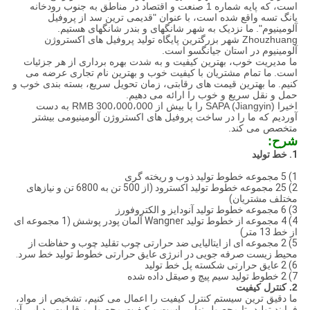
است، که پایه شماره 1 صنعت و اقتصاد در مناطق به جنوب رودخانه
یانگ تسه واقع شده است، با عنوان "قدیمی ترین سد از پروفیل
آلومینیوم".
ما نزدیک به شهر شانگهای و بندر شانگهای هستیم.
Zhouzhuang شهر بزرگترین پایگاه تولید پروفیل های اکستروژن
آلومینیوم در استان جیانگسو است.
ما مدیریت خوب، بهترین کیفیت و به شدت بهره برداری از هر جزئیات
است.
ما تمام مشتریان با کیفیت خوب و بهترین نام تجاری عرضه می
کنیم.
ما بهترین قیمت های رقابتی، زمان تحویل سریع، بسته بندی خوب و
حمل و نقل سریع و خوب را ارائه می دهیم.
اخیرا SAPA (Jiangyin) را با بیش از 300،000،000 RMB به دست
آوردیم که ما را در ساخت پروفیل های اکستروژن آلومینیومی بیشتر
متخصص می کند.
شرح:
1. خط تولید
1) 5 مجموعه خطوط تولید ذوب و ریخته گری
2) 25 مجموعه خطوط تولید اکسترود (از 500 تن به 6800 تن و نیازهای
مختلف مشتریان)
3) 6 مجموعه خطوط تولید آنودایز و الکتروفورز
4) 4 مجموعه از خطوط تولید Wangner آلمان پودر پوشش (1 مجموعه ای
از خط 13 متر)
5) 2 مجموعه ای از ایتالیایی ضد حرارتی چوب تقلید چوب و حفاظت از
محیط زیست صرفه جویی در انرژی عایق حرارتی خطوط تولید خط سرد.
6) 2 عایق حرارتی شکسته پل خط تولید
7) 2 خطوط تولید سیم پیچ و صیقل داده شده
2. کنترل کیفیت
ما دقیق ترین سیستم کنترل کیفیت را اعمال می کنیم، تشخیص از مواد،
فرایند تولید، تا محصول نهایی است و کیفیت محصول و قابلیت ردیابی آن