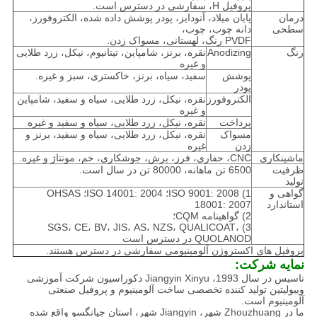
پروفیل H، سفارشی در دسترس است.
درمان
پایان میلاد، آنودایز، پودر پوشش داده شده، الکتروفورز،
سطحی
دانه چوب، چوب،
PVDF رنگ، لهستانی، مسواک زدن.
رنگ
Anodizing
نقره، برنز، شامپاین، تیتانیوم، نیکل، زرد طلایی
و غیره
پوشش
سفید، سیاه، برنز، خاکستری، سبز و غیره.
پودر
الکتروفورز
نقره، نیکل، زرد طلایی، سیاه و سفید، شامپاین
و غیره
پرداخت
نقره، نیکل، زرد طلایی، سیاه و سفید و غیره
مسواک
نقره، نیکل، زرد طلایی، سیاه و سفید، برنز و
زدن
غیره
ماشینکاری
CNC، حفاری، فرز، برش، جوشکاری، خم، مونتاژ و غیره.
ظرفیت
6500 تن ماهانه، 80000 تن در سال است.
تولید
گواهی و
1) ISO 9001: 2008؛ ISO 14001: 2004؛ OHSAS
استاندارد
18001: 2007
2) گواهینامه CQM؛
3) SGS، CE، BV، JIS، AS، NZS، QUALICOAT،
QUOLANOD در دسترس است
پروفیل های اکستروژن آلومینیومی سفارشی در دسترس هستند.
نمایه شرکت:
تاسیس در سال 1993، Jiangyin Xinyu دکوراسیون شرکت آموزشی
ویبولیتین تولید کننده تخصصی ساخت آلومینیوم و پروفیل صنعتی
آلومینیوم است.
ما در Zhouzhuang شهر، Jiangyin شهر، استان جیانگسو واقع شده