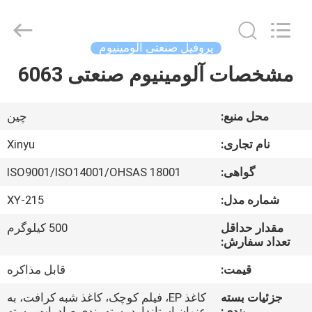
2026
KALU
INDUSTRY.
All
Rights
پروفیل صنعتی آلومینیوم
Reserved.
مشخصات آلومینیوم صنعتی 6063
خانه
محصولات
محل منبع:
چین
نام تجاری:
Xinyu
نمایش
گواهی:
ISO9001/ISO14001/OHSAS 18001
VR
شماره مدل:
XY-215
درباره
مقدار حداقل
500 کیلوگرم
تعداد سفارش:
ما
قیمت:
قابل مذاکره
تور
جزئیات بسته
کاغذ EP، فیلم کوچک، کاغذ شبه کرافت، به
بندی:
عنوان استاندارد بسته بندی صادرات، بسته