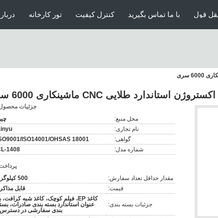
قل قول
با ما تماس بگیرید
کنترل کیفیت
تور کارخانه
درباره
ن استاندارد طلایی CNC ماشینکاری 6000 سری
جزئیات محصول
محل منبع:
چی
نام تجاری:
inyu
گواهی:
SO9001/ISO14001/OHSAS 18001
شماره مدل:
L-1408
پرداخت
مقدار حداقل تعداد سفارش:
500 کیلوگرم
قیمت:
قابل مذاکر
کاغذ EP، فیلم کوچک، کاغذ شبه کرافت، ب
جزئیات بسته بندی:
عنوان استاندارد بسته بندی صادرات، بست
بندی سفارشی در دسترس 