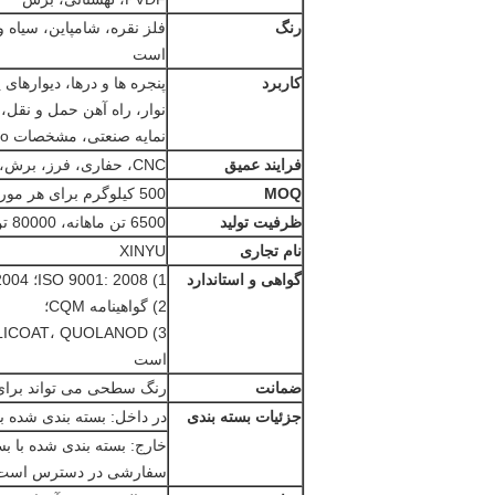
رنگ
فلز نقره، شامپاین، سیاه
است
کاربرد
پنجره ها و درها، دیوارهای
نوار، راه آهن حمل و نقل،
نمایه صنعتی، مشخصات Decoratino،
فرایند عمیق
CNC، حفاری، فرز، برش، جوشکاری، خم، مونتاژ
MOQ
500 کیلوگرم برای هر مورد
ظرفیت تولید
6500 تن ماهانه، 80000 تن در سال است.
نام تجاری
XINYU
گواهی و استاندارد
1) ISO 9001: 2008؛ ISO 14001: 2004؛ OHSAS 18001: 2007
2) گواهینامه CQM؛
است
ضمانت
رنگ سطحی می تواند برای 10 تا 20 سال با استفاده از محیط داخلی پایدار ب
جزئیات بسته بندی
در داخل: بسته بندی شده ب
سفارشی در دسترس است