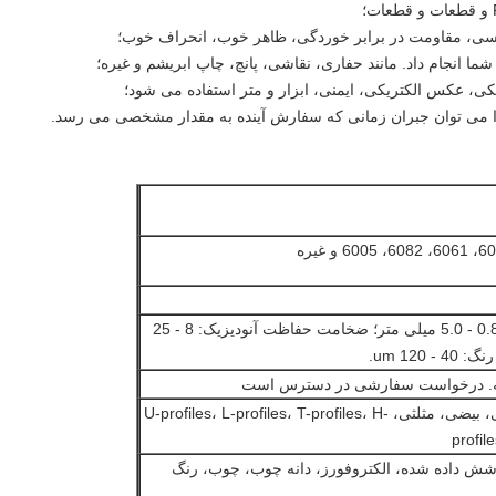
مانند حفاری، نقاشی، پانچ، چاپ ابریشم و غیره؛
ضخامت پروفیل عمومی: 0.8 - 5.0 میلی متر؛ ضخامت حفاظت آنودیزیک: 8 - 25
مربع، مسطح، گرد، توخالی، بیضی، مثلثی، U-profiles، L-profiles، T-profiles، H-
profil
پوشش داده شده، الکتروفورز، دانه چوب، چوب، رنگ