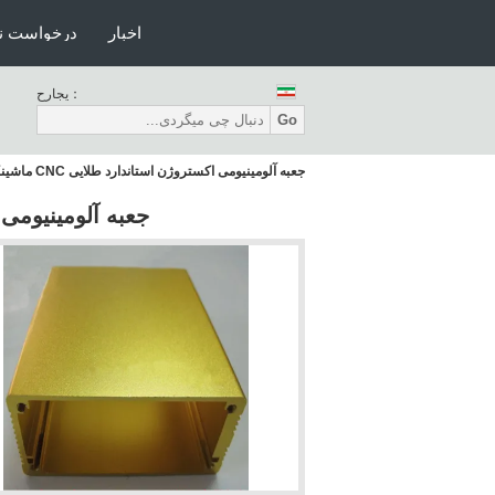
اخبار
درخواست ن
حراجی：
Go
جعبه آلومینیومی اکستروژن استاندارد طلایی CNC ماشینکاری 6000 سری
جعبه آلومینیومی اکستروژ