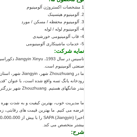
1 مشخصات اکستروژن آلومینیوم
2. آلومینیوم هیتسینک
3. آلومینیوم محفظه / مسکن / مورد
4- آلومینیوم لوله / لوله
4- قاب آلومینیومی خورشیدی
5- خدمات ماشینکاری آلومینیومی
نمایه شرکت:
تاسیس در سا
صنعتی آلومینیوم است.
رودخانه یانگ تسه واقع شده است، با عنوان "قدی
بندر شانگهای هستیم.
Zhouzhuang شهر بزرگترین پایگاه تولید پروفیل های اکستروژن آلومینیوم در استان جیانگسو است.
ما مدیریت خوب، بهترین کیفیت و به شدت بهره 
عرضه می کنیم.
ما بهترین قیمت های رقابتی، ز
بیشتر متخصص می کند.
شرح: