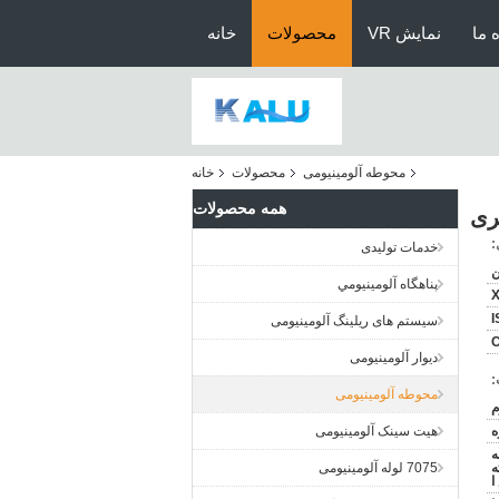
 ما
نمایش VR
محصولات
خانه
محوطه آلومینیومی
محصولات
خانه
همه محصولات
:
خدمات تولیدی
ن
پناهگاه آلومينيومي
X
I
سیستم های ریلینگ آلومینیومی
C
دیوار آلومینیومی
:
محوطه آلومینیومی
ه
هیت سینک آلومینیومی
ه
ه
7075 لوله آلومینیومی
ا