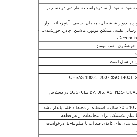
 و سفید، سفید، آینه، درخواست سفارشی در دسترس
 پرده، دیوار شیشه ای، مبلمان، سقف، آشپزخانه، نوار
 وسایل نقلیه، مسکن موتور، ماشین، چادر، خورشیدی.
3) SGS، CE، BV، JIS، AS، NZS، QUALICOAT، QUOLANOD در دسترس
اشد.
ا فیلم پلاستیکی برای محافظت از هر قطعه
خارج: بسته بندی شده با بسته بندی های کاغذی ضد آب یا فیلم EPE. درخواست