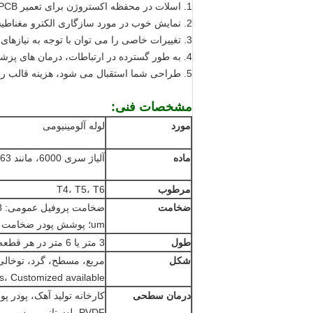
1. اسلات در محفظه اکستروژن برای تعمیر PCB و قطعات و قطعات؛
2. نمایش خوب در مورد سازگاری الکترو مغناطیسی، مقاومت در برابر خوردگی، ظاهر خوب، انحراف خوب؛
3. تغییرات خاصی را می توان با توجه به نیازهای شما انجام داد.
4. به طور گسترده در ارتباطات، درمان های پزشکی، عکس الکتریکی، ایمنی، ابزار و متر استفاده می شود؛
5. طراحی شما استقبال می شود، هزینه قالب را می توان جبران زمانی که سفارش آینده به مقدار مشخصی می رسد.
مشخصات فنی:
مورد
لوله آلومینیومی
ماده
آلیاژ سری 6000، مانند 6063، 6061، 6082، 6005 و غیره
مرطوب
T4، T5، T6
ضخامت
um؛ پوشش پودر ضخامت رنگ: 40 - 120 um.
طول
3 متر یا 6 متر در هر قطعه. درخواست سفارشی در دسترس است
شکل
es، Customized available
درمان سطحی
کارخانه تولید آهک، پودر 
PVDF، لهستانی، برس