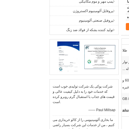
پمپ مهر و موم مکانیکی
ت
.
پروفایل آلومینیوم اکستروژن
پروفیل صنعتی آلومینیوم
توليد کننده بشکه از فولاد ضد زنگ
طلا
نوار
ه ...
آلیاژ آلومینیوم 6063، 6061، 6005 و
شرکت یوکی یک شرکت تولیدی خوب است
غیره
که خدمات خود را به دلیل کیفیت عالی و
قیمت های جذاب با استقبال گرم روبرو کرده
GB 
است.
—— Paul Millsap
alu
ما بخاری آلومینیومی را از کالو خریداری می
کنیم ، من از خدمات این شرکت بسیار راضی