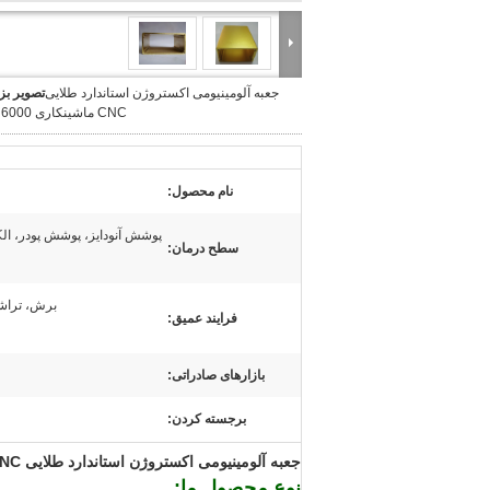
جعبه آلومینیومی اکستروژن استاندارد طلایی
تصویر بز
CNC ماشینکاری 6000 سری
نام محصول:
پوشش آنودایز، پوشش پودر، الک
سطح درمان:
برش، تراش
فرایند عمیق:
بازارهای صادراتی:
برجسته کردن:
جعبه آلومینیومی اکستروژن استاندارد طلایی CNC ماشینکاری 6000 سری
نوع محصول ما: