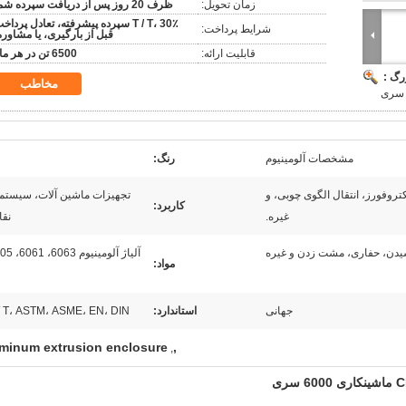
زمان تحویل:
ظرف 20 روز پس از دریافت سپرده شما
T / T، 30٪ سپرده پیشرفته، تعادل پرداخ
شرایط پرداخت:
قبل از بارگیری، یا مشاوره
قابلیت ارائه:
6500 تن در هر ماه
رگ :
مخاطب
مشخصات آلومینیوم
رنگ:
تروفورز، انتقال الگوی چوبی، و
تجهیزات ماشین آلات، سیستم 
کاربرد:
غیره.
نقال
یدن، حفاری، مشت زدن و غیره
مواد:
جهانی
استاندارد:
/ T، ASTM، ASME، EN، DIN
minum extrusion enclosure
,
,