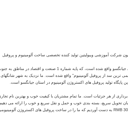
ل 1993، Jiangyin Xinyu دکوراسیون شرکت آموزشی ویبولیتین تولید کننده تخصصی ساخت آلومینیوم و پروفیل
ما در Zhouzhuang شهر، Jiangyin شهر، استان جیانگسو واقع شده است، که پایه شماره 1 صنعت و اقتصاد در مناطق به ج
می ترین سد از پروفیل آلومینیوم" واقع شده است.
ما نزدیک به شهر شانگهای 
برداری از هر جزئیات است.
ما تمام مشتریان با کیفیت خوب و بهترین نام تجار
مان تحویل سریع، بسته بندی خوب و حمل و نقل سریع و خوب را ارائه می دهیم.
اخیرا SAPA (Jiangyin) را با بیش از 300،000،000 RMB به دست آوردیم که ما را در ساخت پروفیل های اکستروژن آلومینیوم