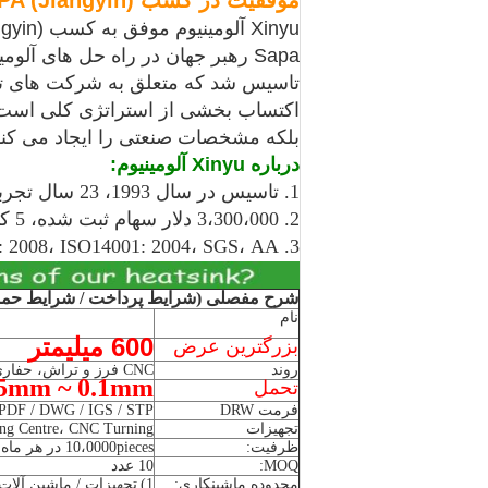
موفقیت در کسب SAPA (Jiangyin)
Xinyu آلومینیوم موفق به کسب SAPA (Jiangyin) شرکت با مسئولیت محدود در تاریخ 30 ژوئیه 2015.
Sapa رهبر جهان در راه حل های آلومینیوم است.
تاسیس شد که متعلق به شرکت های تا
اکتساب بخشی از استراتژی کلی است
بلکه مشخصات صنعتی را ایجاد می کند که
درباره Xinyu آلومینیوم:
1. تاسیس در سال 1993، 23 سال تجربه تولید؛
2. 3،300،000 دلار سهام ثبت شده، 5 کارخانه و 5000 کارمند؛
3. ISO9001: 2008، ISO14001: 2004، SGS، AA درجه استاندارد سازمانی.
شرح مفصلی (شرایط پرداخت / شرایط حمل
نام
600 میلیمتر
بزرگترین عرض
روند
CNC فرز و تراش، حفاری، سنگ زنی، خم، مهر زنی، ضربه زدن
05mm ~ 0.1mm
تحمل
فرمت DRW
PDF / DWG / IGS / STP / و غیره
تجهیزات
CNC Machining Centre، CNC Turning،
ظرفیت:
10،0000pieces در هر ماه
MOQ:
10 عدد
محدوده ماشینکاری:
1)
تجهیزات / ماشین آلات