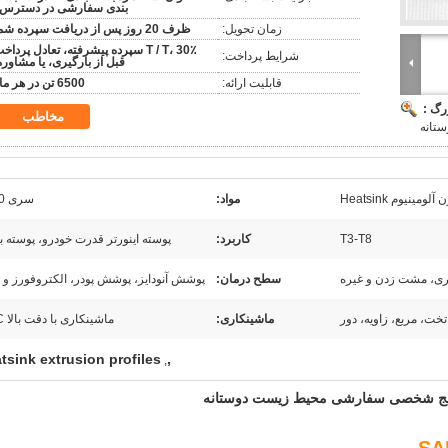
بندی سفارشی در دسترس 
زمان تحویل:
ظرف 20 روز پس از دریافت سپرده شما
T / T، 30٪ سپرده پیشرفته، تعادل پرداخ
شرایط پرداخت:
قبل از بارگیری، یا مشاوره
قابلیت ارائه:
6500 تن در هر ماه
رگ :
مخاطب
تانه
نیوم Heatsink
مواد:
سری 6000
T3-T8
کاربرد:
پوسته اینورتر قدرت خودرو، پوسته ب
ری، مشت زدن و غیره
سطح درمان:
پوشش آنودایز، پوشش پودر، الکتروفورز و 
تخت، مربع، زاویه، دور
ماشینکاری:
ماشینکاری با دقت بالا CNC
tsink extrusion profiles
,
,