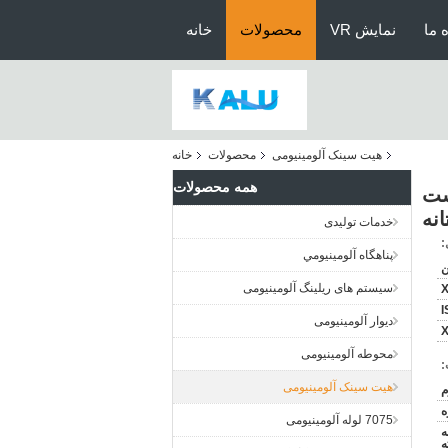
 ما
نمایش VR
محصولات
خانه
هیت سینک آلومینیومی
محصولات
خانه
همه محصولات
یست
نه
خدمات تولیدی
:
پناهگاه آلومينيومي
ن
سیستم های ریلینگ آلومینیومی
X
I
دیوار آلومینیومی
X
محوطه آلومینیومی
:
هیت سینک آلومینیومی
ه
7075 لوله آلومینیومی
ه
ه