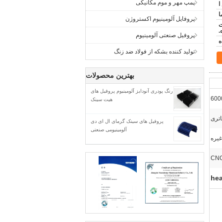
پمپ مهر و موم مکانیکی
ا
پروفایل آلومینیوم اکستروژن
ت
.
پروفیل صنعتی آلومینیوم
توليد کننده بشکه از فولاد ضد زنگ
بهترین محصولات
رنگ پودری آنودایز آلومینیوم پروفیل های
هیت سینک
اتری
پروفیل های سینک گرمای ال ای دی
آلومینیومی صنعتی
غیره
hea