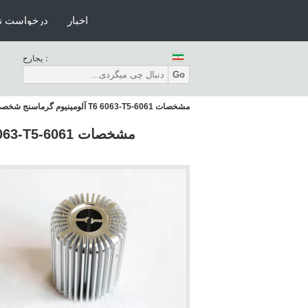
اخبار
درخواست ن
حراجی：
Go
مشخصات 6061-T6 6063-T5 آلومینیوم گرماسنج شخصی سفارشی محیط زیست دوستانه