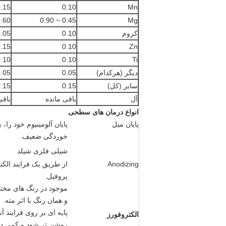
.15
0.10
Mn
60 ~ 0.90
0.45 ~ 0.90
Mg
کروم
0.10
.05
.15
0.10
Zn
.10
0.10
Ti
دیگر (هرکدام)
0.05
.05
سایر (کل)
0.15
.15
آل
باقی مانده
باقی
انواع درمان های سطحی
پایان میل
پایان آلومینیوم خود را،
خوردگی ضعیف.
شیلی فلزی شیلد
Anodizing
از طریق یک فرایند الکت
پروفیل.
و همان رنگ با اثر مته.
پایه ای بر روی فرایند
الکتروفورز
روشن تر شود و کمی درخ