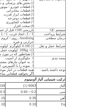
2)
بخش های پزشکی و تک
3)
قطعات خودرو / موتور
4)
قطعات مخابراتی
5)
قطعات ابزار قدرت
6)
قطعات دوچرخه
7)
قطعات کشاورزی
8)
سخت افزار
سیستم QC:
بازرسی 100٪ قبل از حمل و نقل
شرایط پرداخت
T / T، اتحاد غرب، FOB، L / C
درمان سطحی
Anodizing، روی /
حرارتی و غیره
شرایط حمل و نقل:
1) 0-100 کیلوگرم: اولویت حمل و نقل هوایی
2)> 100kg: اولویت حمل و نقل دریایی
3) همانطور که در مورد مشخصات سفارشی
بسته بندی
1. جلوگیری از آسیب
2. به عنوان نیازهای مشتری، در شرایط مناسب.
3. نمونه را با اکسپرس، 3 تا 5 روز درب به سرویس درب ارسال کنید.
توجه داشته باشید:
همه قطعات در انبار موج
اگر بخواهید قطعاتی ساخت
ترکیب شیمیایی آلیاژ آلومینیوم
آلیاژ
6063 (٪)
A (٪)
سی
0.2 ~ 0.60
0.3 ~ 0.60
آهن
0.35
15 ~ 0.35
.10
0.10
Cu