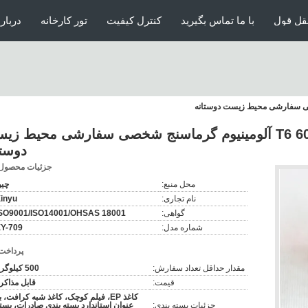
قل قول
با ما تماس بگیرید
کنترل کیفیت
تور کارخانه
درباره
مشخصات 6061-T6 6063-T5 آلومینیوم گرماسنج شخصی سفارشی محیط ز
دوستا
جزئیات محصول
محل منبع:
چی
نام تجاری:
inyu
گواهی:
SO9001/ISO14001/OHSAS 18001
شماره مدل:
Y-709
پرداخت
مقدار حداقل تعداد سفارش:
500 کیلوگرم
قیمت:
قابل مذاکر
کاغذ EP، فیلم کوچک، کاغذ شبه کرافت، ب
جزئیات بسته بندی:
عنوان استاندارد بسته بندی صادرات، بست